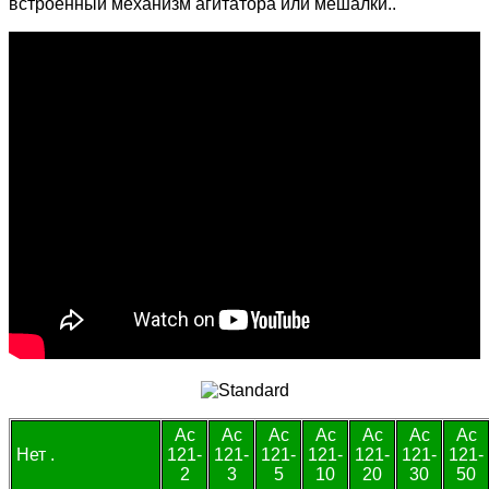
встроенный механизм агитатора или мешалки..
Ac
Ac
Ac
Ac
Ac
Ac
Ac
Нет .
121-
121-
121-
121-
121-
121-
121-
2
3
5
10
20
30
50