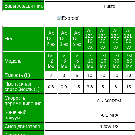
Взрывозащитник
Никто
Ac
Ac
Ac
Ac
Ac
Ac
Ac
121-
121-
121-
121-
Нет .
121-
121-
121-
10
20
30
50
2 ex
3 ex
5 ex
ex
ex
ex
ex
Bsf
Bsf
Bsf
Bsf
Bsf
Bsf
Bsf
Модель
-2
-3
-5
-10
-20
-30
-50
lex
lex
lex
lex
lex
lex
lex
Емкость (L)
2
3
5
10
20
30
50
Пропускная
0.6
0.9
1.5
3.8
5
8
15
способность (L)
Скорость
0 ~ 600RPM
перемешивания
Конечный
-0.1 MPA
вакуум
Сила двигателя
120W 1/3