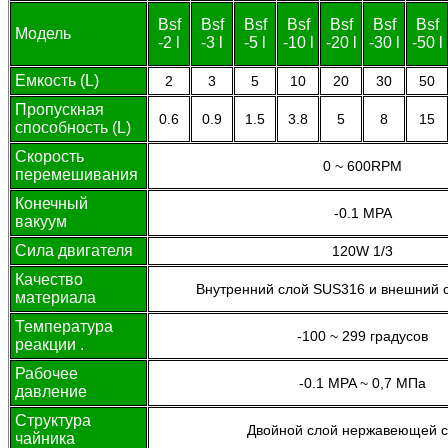
Bsf
Bsf
Bsf
Bsf
Bsf
Bsf
Bsf
Модель
-2 l
-3 l
-5 l
-10 l
-20 l
-30 l
-50 l
Емкость (L)
2
3
5
10
20
30
50
Пропускная
0.6
0.9
1.5
3.8
5
8
15
способность (L)
Скорость
0 ~ 600RPM
перемешивания
Конечный
-0.1 MPA
вакуум
Сила двигателя
120W 1/3
Качество
Внутренний слой SUS316 и внешний 
материала
Температура
-100 ~ 299 градусов
реакции .
Рабочее
-0.1 MPA ~ 0,7 МПа
давление
Структура
Двойной слой нержавеющей с
чайника